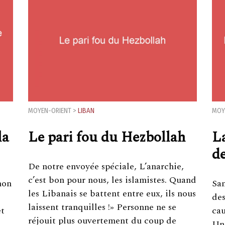
MOYEN-ORIENT
>
LIBAN
MOY
la
Le pari fou du Hezbollah
L
d
De notre envoyée spéciale, L’anarchie,
c’est bon pour nous, les islamistes. Quand
mon
San
les Libanais se battent entre eux, ils nous
des
laissent tranquilles !» Personne ne se
et
cau
réjouit plus ouvertement du coup de
Un 