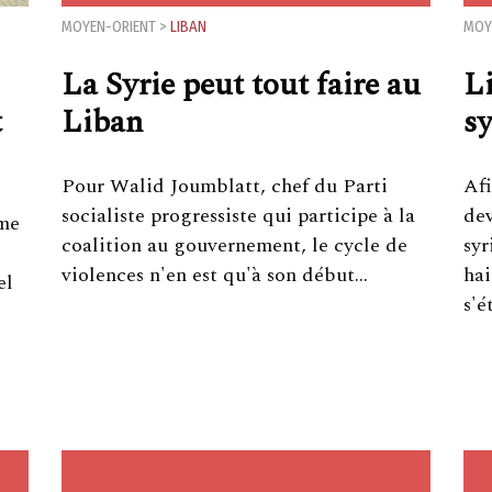
MOYEN-ORIENT
>
LIBAN
MOY
La Syrie peut tout faire au
L
t
Liban
s
Pour Walid Joumblatt, chef du Parti
Afi
socialiste progressiste qui participe à la
dev
rme
coalition au gouvernement, le cycle de
syr
violences n'en est qu'à son début…
ha
el
s'é