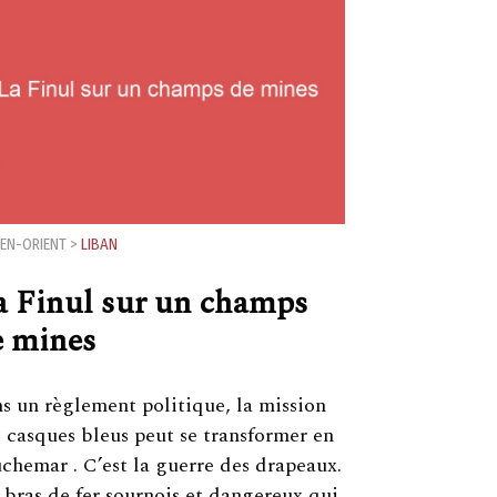
EN-ORIENT
>
LIBAN
a Finul sur un champs
e mines
s un règlement politique, la mission
 casques bleus peut se transformer en
chemar . C’est la guerre des drapeaux.
bras de fer sournois et dangereux qui