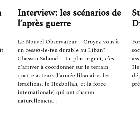
a
Interview: les scénarios de
Su
l’après guerre
D
Le Nouvel Observateur. – Croyez-vous à
For
it
un cessez-le-feu durable au Liban?
soc
Ghassan Salamé. – Le plus urgent, c’est
ass
d’arriver à coordonner sur le terrain
Hez
quatre acteurs (l’armée libanaise, les
dép
Israéliens, le Hezbollah, et la force
prê
internationale) qui ont chacun
naturellement…