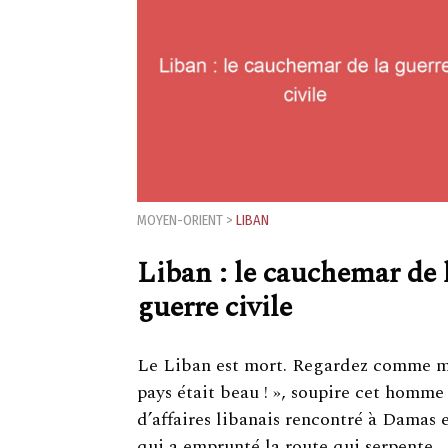
MOYEN-ORIENT
>
LIBAN
Liban : le cauchemar de 
guerre civile
Le Liban est mort. Regardez comme 
pays était beau ! », soupire cet homme
d’affaires libanais rencontré à Damas 
qui a emprunté la route qui serpente