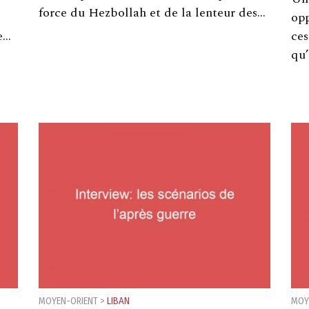
force du Hezbollah et de la lenteur des…
opp
e…
ces
qu
MOYEN-ORIENT
>
LIBAN
MOY