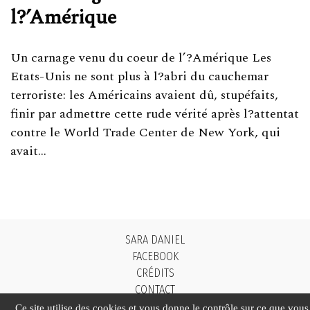
l?’Amérique
Un carnage venu du coeur de l’?Amérique Les
Etats-Unis ne sont plus à l?abri du cauchemar
terroriste: les Américains avaient dû, stupéfaits,
finir par admettre cette rude vérité après l?attentat
contre le World Trade Center de New York, qui
avait…
SARA DANIEL
FACEBOOK
CRÉDITS
CONTACT
TWITTER
Ce site utilise des cookies et vous donne le contrôle sur ce que vous