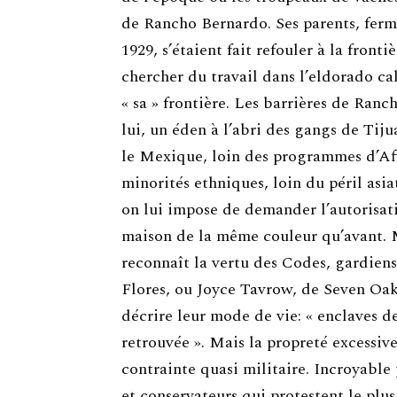
de Rancho Bernardo. Ses parents, ferm
1929, s’étaient fait refouler à la fronti
chercher du travail dans l’eldorado calif
« sa » frontière. Les barrières de Ran
lui, un éden à l’abri des gangs de Tiju
le Mexique, loin des programmes d’Af
minorités ethniques, loin du péril as
on lui impose de demander l’autorisati
maison de la même couleur qu’avant. 
reconnaît la vertu des Codes, gardien
Flores, ou Joyce Tavrow, de Seven Oak
décrire leur mode de vie: « enclaves de
retrouvée ». Mais la propreté excessive
contrainte quasi militaire. Incroyable
et conservateurs qui protestent le plus