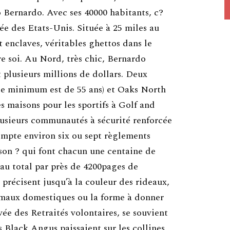
 Bernardo. Avec ses 40000 habitants, c?
e des Etats-Unis. Située à 25 miles au
 enclaves, véritables ghettos dans le
re soi. Au Nord, très chic, Bernardo
 plusieurs millions de dollars. Deux
âge minimum est de 55 ans) et Oaks North
es maisons pour les sportifs à Golf and
usieurs communautés à sécurité renforcée
mpte environ six ou sept règlements
ison ? qui font chacun une centaine de
au total par près de 4200pages de
 précisent jusqu’à la couleur des rideaux,
imaux domestiques ou la forme à donner
vée des Retraités volontaires, se souvient
 Black Angus paissaient sur les collines