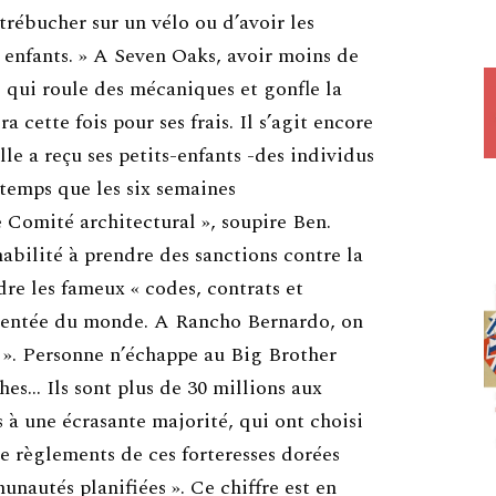
 trébucher sur un vélo ou d’avoir les
s enfants. » A Seven Oaks, avoir moins de
n, qui roule des mécaniques et gonfle la
a cette fois pour ses frais. Il s’agit encore
lle a reçu ses petits-enfants -des individus
temps que les six semaines
le Comité architectural », soupire Ben.
habilité à prendre des sanctions contre la
dre les fameux « codes, contrats et
glementée du monde. A Rancho Bernardo, on
R. ». Personne n’échappe au Big Brother
ches… Ils sont plus de 30 millions aux
 à une écrasante majorité, qui ont choisi
de règlements de ces forteresses dorées
nautés planifiées ». Ce chiffre est en