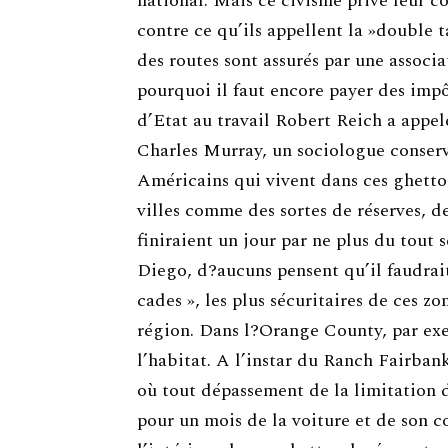
national. Mais ce civisme privé leur c
contre ce qu’ils appellent la »double ta
des routes sont assurés par une associ
pourquoi il faut encore payer des impôt
d’Etat au travail Robert Reich a appelé
Charles Murray, un sociologue conserv
Américains qui vivent dans ces ghettos
villes comme des sortes de réserves, des
finiraient un jour par ne plus du tout 
Diego, d?aucuns pensent qu’il faudrai
cades », les plus sécuritaires de ces zo
région. Dans l?Orange County, par exe
l’habitat. A l’instar du Ranch Fairbank
où tout dépassement de la limitation d
pour un mois de la voiture et de son 