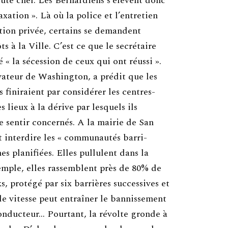
oûte cher. Les Bernardiens s’élèvent donc
xation ». Là où la police et l’entretien
ation privée, certains se demandent
s à la Ville. C’est ce que le secrétaire
 « la sécession de ceux qui ont réussi ».
ateur de Washington, a prédit que les
 finiraient par considérer les centres-
 lieux à la dérive par lesquels ils
se sentir concernés. A la mairie de San
t interdire les « communautés barri-
nes planifiées. Elles pullulent dans la
mple, elles rassemblent près de 80% de
s, protégé par six barrières successives et
e vitesse peut entraîner le bannissement
conducteur… Pourtant, la révolte gronde à