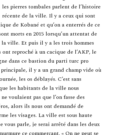
les pierres tombales parlent de l’histoire
récente de la ville. Il y a ceux qui sont
mique de Kobané et qu’on a enterrés de ce
i sont morts en 2015 lorsqu’un attentat de
a ville. Et puis il y a les trois hommes
ls ont reproché à un cacique de l’AKP, le
ne dans ce bastion du parti turc pro
e principale, il y a un grand champ vide où
tournée, les os déblayés. C’est sans
ue les habitants de la ville nous
s ne voulaient pas que l’on fasse des
os, alors ils nous ont demandé de
rme les visages. La ville est sous haute
e vous parle, je serai arrêté dans les deux
, murmure ce commerçant. « On ne peut se