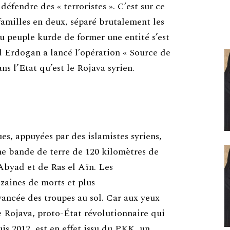
défendre des « terroristes ». C’est sur ce
 familles en deux, séparé brutalement les
du peuple kurde de former une entité s’est
d Erdogan a lancé l’opération « Source de
ns l’Etat qu’est le Rojava syrien.
ues, appuyées par des islamistes syriens,
ne bande de terre de 120 kilomètres de
 Abyad et de Ras el Aïn. Les
zaines de morts et plus
vancée des troupes au sol. Car aux yeux
e Rojava, proto-État révolutionnaire qui
uis 2012, est en effet issu du PKK, un