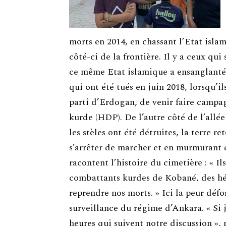
morts en 2014, en chassant l’Etat isla
côté-ci de la frontière. Il y a ceux qu
ce même Etat islamique a ensanglanté l
qui ont été tués en juin 2018, lorsqu’i
parti d’Erdogan, de venir faire campag
kurde (HDP). De l’autre côté de l’allé
les stèles ont été détruites, la terre re
s’arrêter de marcher et en murmurant q
racontent l’histoire du cimetière : « Il
combattants kurdes de Kobané, des hér
reprendre nos morts. » Ici la peur défo
surveillance du régime d’Ankara. « Si j
heures qui suivent notre discussion »