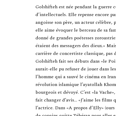
Golshifteh est née pendant la guerre co
d’intellectuels. Elle repense encore pa
angoisse son père, un acteur célèbre,
elle aime évoquer le berceau de sa famil
donné de grandes poétesses zoroastrien
étaient des messagers des dieux.» Mais 
carrière de concertiste classique, pas 
Golshifteh fait ses débuts dans «le P
aurait-elle pu refuser de jouer dans le
l’homme qui a sauvé le cinéma en Iran»
révolution islamique l’ayatollah Khom
bourgeois et dévoyé. C’est «la Vache»,
fait changer d’avis… «J’aime les films
l’actrice. Dans «A propos d’Elly» (ours
de copains quitte Téhéran pour aller 