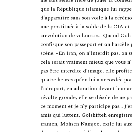
me suis sentie fière de jouer la comédi
que la République islamique lui rappel
d’apparaître sans son voile à la cérémo
une prostituée à la solde de la CIA et 
«revolution de velours»»… Quand Golsh
confisque son passeport et on harcèle
scène. «En Iran, on n’interdit pas, on
cela serait vraiment mieux que vous n’
pas être interdite d’image, elle profite
quatre heures qu’on lui a accordée pou
l’aéroport, en adoration devant leur ac
révolte gronde, elle se désole de ne pa
ce moment et je n’y participe pas… J’en
amis qui luttent, Golshifteh enregist
iranien, Mohsen Namjoo, exilé lui aus