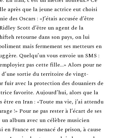
e. En Iran, c’est un métier honteux.» Ce
le après que la jeune actrice eut choisi
nie des Oscars : «J’étais accusée d’être
Ridley Scott d’être un agent de la
ifteh retourne dans son pays, on lui
 poliment mais fermement ses metteurs en
 suggère. Quelqu’un vous envoie un SMS :
employiez pas cette fille…» Alors pour ne
 d’une sortie du territoire de vingt-
r fuir avec la protection des douaniers de
trice favorite. Aujourd’hui, alors que la
s être en Iran : «Toute ma vie, j’ai attendu
rage !» Pour ne pas rester à l’écart de ses
re un album avec un célèbre musicien
si en France et menacé de prison, à cause