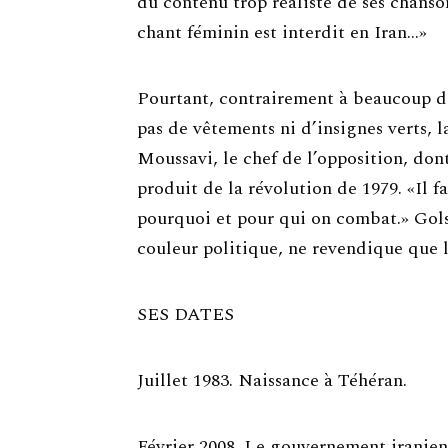
du contenu trop réaliste de ses chanson
chant féminin est interdit en Iran…»
Pourtant, contrairement à beaucoup de 
pas de vêtements ni d’insignes verts, l
Moussavi, le chef de l’opposition, dont
produit de la révolution de 1979. «Il f
pourquoi et pour qui on combat.» Golsh
couleur politique, ne revendique que l
SES DATES
Juillet 1983. Naissance à Téhéran.
Février 2008. Le gouvernement iranien