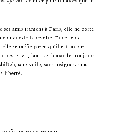
s. «Je vais chanter pour lui alors que le
ses amis iraniens à Paris, elle ne porte
a couleur de la révolte. Et celle de
 elle se méfie parce qu’il est un pur
aut rester vigilant, se demander toujours
ifteh, sans voile, sans insignes, sans
a liberté.
 confisque son passeport.