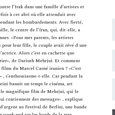
ntre l’Irak dans une famille d’artistes et
rfois à cet abri où elle attendait avec
 pendant les bombardements. Avec fierté,
le, le centre de l’Iran, qui, dit-elle, a
nes. «Pour mes parents, les artistes
pour leur fille, le couple avait rêvé d une
d’actrice. Alors c’est en cachette que
oirier», de Dariush Mehrjui. Et comment
s films du Marcel Carné iranien ? «C’est
 , s’enthousiasme-t-elle. Car pendant la
eini bannit un temps le cinéma, art
 le magnifique film de Mehrjui, qui le
 qui contiennent des messages» , explique
 d’argent au Festival de Berlin), une bande
en week-end sur les bords de la mer